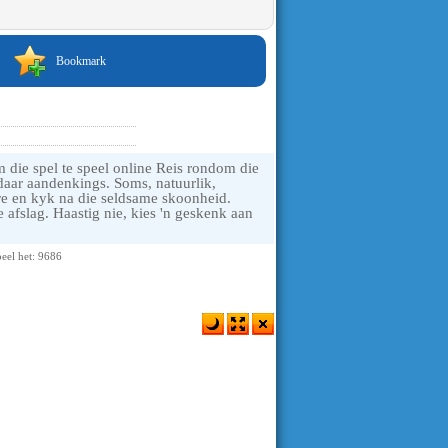
Bookmark
die spel te speel online Reis rondom die
y daar aandenkings. Soms, natuurlik,
ure en kyk na die seldsame skoonheid.
e afslag. Haastig nie, kies 'n geskenk aan
eel het: 9686