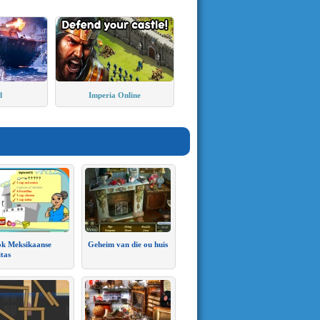
d
Imperia Online
k Meksikaanse
Geheim van die ou huis
itas