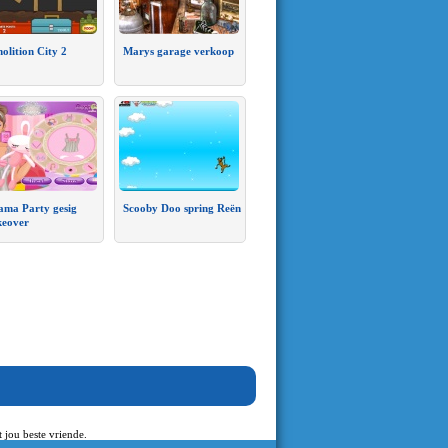
olition City 2
Marys garage verkoop
ama Party gesig
Scooby Doo spring Reën
eover
 jou beste vriende.