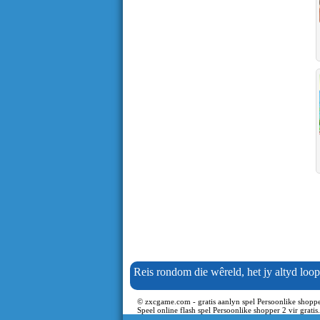
Reis rondom die wêreld, het jy altyd loop 
© zxcgame.com - gratis aanlyn spel Persoonlike shoppe
Speel online flash spel Persoonlike shopper 2 vir grati