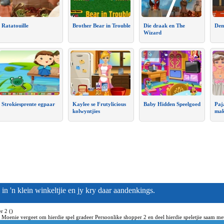
Ratatouille
Brother Bear in Trouble
Die draak en The
Dem
Wizard
Strokiesprente egpaar
Kaylee se Frutylicious
Baby Hidden Speelgoed
Paj
kolwyntjies
mak
in 'n klein winkeltjie en jy kry daar aandenkings.
r 2 ()
s. Moenie vergeet om hierdie spel gradeer Persoonlike shopper 2 en deel hierdie speletjie saam met