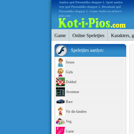
Aanlyn spel Persoonlike shopper 2. Speel aanlyn
vrye spel Persoonlike shopper 2. Download spel
Persoonlike shopper 2. Games Ander na-af.kot-i-
pios.com
Game
Online Speletjies
Karakters, 
Speletjies aanlyn:
Seuns
Girls
Dobbel
Avontuur
Race
Vir die kinders
Veg
Gaste