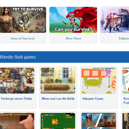
State of Survival
Hero Wars
Enliste
Hierdie flash games
Verborge sterre-Teddy
Blom taal van die liefde
Inkopies Game
Koo
Faj