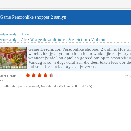
Game Persoonlike shopper 2 aanlyn
letjies aanlyn
›
Ander
letjies aanlyn
›
Alle
›
Afhangende van die items
›
Soek vir items
›
Vind items
Game Description Persoonlike shopper 2 online. Hoe om 
wêreld, het jy altyd loop in 'n klein winkeltjie en jy kr
wanneer jy nie kan optel en gereed om op te staan ​​vir 
Vandag is so 'n dag, veral aan die deur teken lees oor di
hul smaak en 'n lae prys sal jy verras.
Gesp
deer hierdie
me:
soonlike shopper 2
( Votes
74
, Gemiddeld SMS beoordeling:
4.47
/
5
)