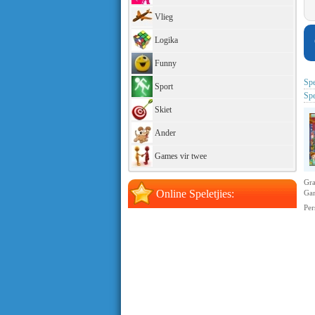
Vlieg
Logika
Funny
Spe
Sport
Spe
Skiet
Ander
Games vir twee
Gra
Online Speletjies:
Ga
Per