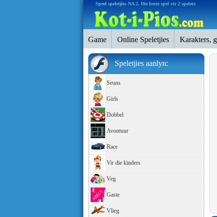
Speel speletjies NA 2. Die beste spel vir 2 spelers
Game
Online Speletjies
Karakters, 
Speletjies aanlyn:
Seuns
Girls
Dobbel
Avontuur
Race
Vir die kinders
Veg
Gaste
Vlieg